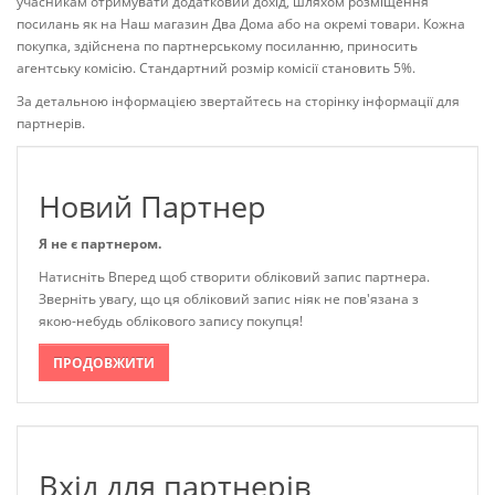
учасникам отримувати додатковий дохід, шляхом розміщення
посилань як на Наш магазин Два Дома або на окремі товари. Кожна
покупка, здійснена по партнерському посиланню, приносить
агентську комісію. Стандартний розмір комісії становить 5%.
За детальною інформацією звертайтесь на сторінку інформації для
партнерів.
Новий Партнер
Я не є партнером.
Натисніть Вперед щоб створити обліковий запис партнера.
Зверніть увагу, що ця обліковий запис ніяк не пов'язана з
якою-небудь облікового запису покупця!
ПРОДОВЖИТИ
Вхід для партнерів